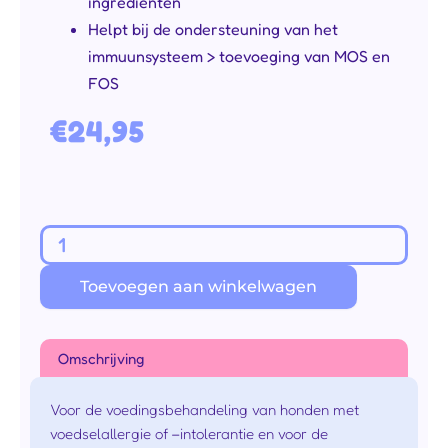
ingrediënten
Helpt bij de ondersteuning van het
immuunsysteem > toevoeging van MOS en
FOS
€
24,95
Hypoallergenic
gehydrolyseerde
Toevoegen aan winkelwagen
zalm
2,5
kg
Omschrijving
aantal
Voor de voedingsbehandeling van honden met
voedselallergie of –intolerantie en voor de