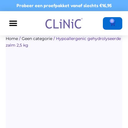
Ga
Probeer een proefpakket vanaf slechts
€16,95
naar
de
Winkel
0
inhoud
Home
/
Geen categorie
/ Hypoallergenic gehydrolyseerde
zalm 2,5 kg