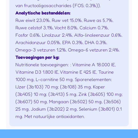
van fructooligosaccharides (FOS; 0,3%)).
Analytische bestanddelen:
Ruw eiwit 23,0%, Ruw vet 15,0%, Ruwe as 5,7%,
Ruwe celstof 3,1%, Vocht 8,0%, Calcium 0,7%,
Fosfor 0,6%, Linolzuur 2,4%, Alfa-linoleenzuur 0,6%,
Arachidonzuur 0,05%, EPA 0,3%, DHA 0,3%,
Omega-3 vetzuren 1,2%, Omega-6 vetzuren 2,4%.
Toevoegingen per kg:
Nutritionele toevoegingen: : Vitamine A 18.000 IE,
Vitamine D3 1.800 IE, Vitamine E 425 IE, Taurine
1000 mg, L-carnitine 50 mg. Sporenelementen:
IJzer (3b103) 70 mg; (3b108) 35 mg, Koper
(3b405) 10 mg; (3b413) 5 mg, Zink (3b605) 100 mg;
(3b607) 50 mg, Mangaan (3b502) 50 mg, (3b506)
25 mg, Jodium (3b202) 2 mg, Selenium (3b801) 0,1
mg. Met natuurlijke antioxidanten.