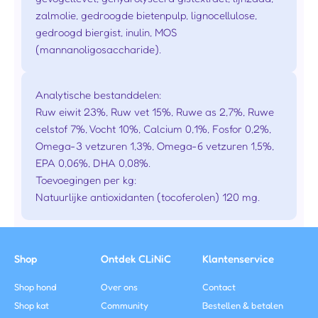
zalmolie, gedroogde bietenpulp, lignocellulose,
gedroogd biergist, inulin, MOS
(mannanoligosaccharide).
Analytische bestanddelen:
Ruw eiwit 23%, Ruw vet 15%, Ruwe as 2,7%, Ruwe
celstof 7%, Vocht 10%, Calcium 0,1%, Fosfor 0,2%,
Omega-3 vetzuren 1,3%, Omega-6 vetzuren 1,5%,
EPA 0,06%, DHA 0,08%.
Toevoegingen per kg:
Natuurlijke antioxidanten (tocoferolen) 120 mg.
Shop
Ontdek CLiNiC
Klantenservice
Shop hond
Over ons
Contact
Shop kat
Community
Bestellen & betalen