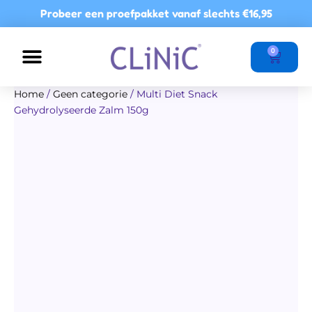
Ga
Probeer een proefpakket vanaf slechts
€16,95
naar
de
Winkel
0
inhoud
Home
/
Geen categorie
/ Multi Diet Snack
Gehydrolyseerde Zalm 150g