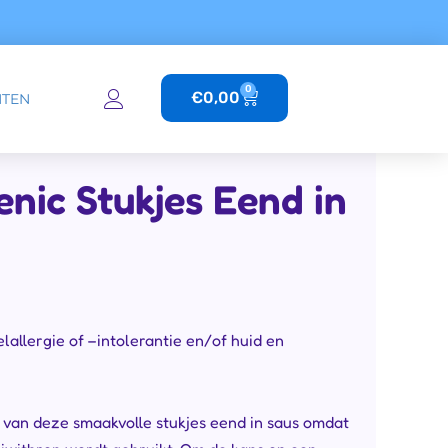
0
Winkelwagen
€
0,00
TEN
nic Stukjes Eend in
allergie of –intolerantie en/of huid en
 van deze smaakvolle stukjes eend in saus omdat