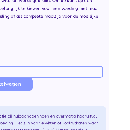
 eiwitbron wordt gebruikt. Om de kans op een
t belangrijk te kiezen voor een voeding met maar
lling of als complete maaltijd voor de moeilijke
kelwagen
ctie bij huidaandoeningen en overmatig haaruitval
eding. Het zijn vaak eiwitten of koolhydraten waar
erteringsstoornissen. CLiNiC Hypoallegenic is