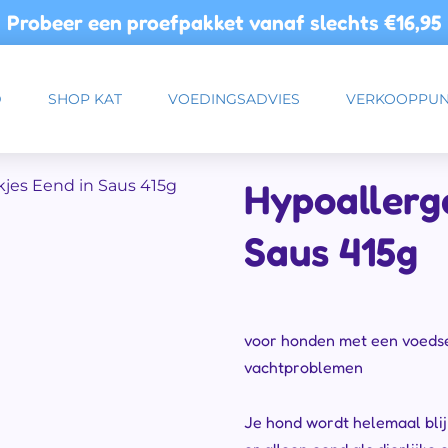
Probeer een proefpakket vanaf slechts
€16,95
D
SHOP KAT
VOEDINGSADVIES
VERKOOPPUN
Hypoallerge
kjes Eend in Saus 415g
Saus 415g
voor honden met een voedsel
vachtproblemen
Je hond wordt helemaal blij