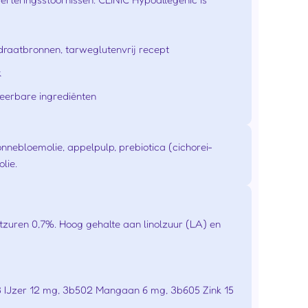
ydraatbronnen, tarweglutenvrij recept
k
teerbare ingrediënten
nebloemolie, appelpulp, prebiotica (cichorei-
lie.
zuren 0,7%. Hoog gehalte aan linolzuur (LA) en
03 IJzer 12 mg, 3b502 Mangaan 6 mg, 3b605 Zink 15