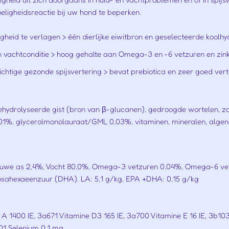
ligheidsreactie bij uw hond te beperken.
igheid te verlagen > één dierlijke eiwitbron en geselecteerde koolh
en vachtconditie > hoog gehalte aan Omega-3 en -6 vetzuren en zin
chtige gezonde spijsvertering > bevat prebiotica en zeer goed ver
ydrolyseerde gist (bron van β-glucanen), gedroogde wortelen, zon
 ,01%, glycerolmonolauraat/GML 0,03%, vitaminen, mineralen, algeno
 Ruwe as 2,4%, Vocht 80,0%, Omega-3 vetzuren 0,04%, Omega-6 vet
sahexaeenzuur (DHA). LA: 5,1 g/kg, EPA +DHA: 0,15 g/kg
 A 1400 IE, 3a671 Vitamine D3 165 IE, 3a700 Vitamine E 16 IE, 3b1
1 Selenium 0,1 mg.