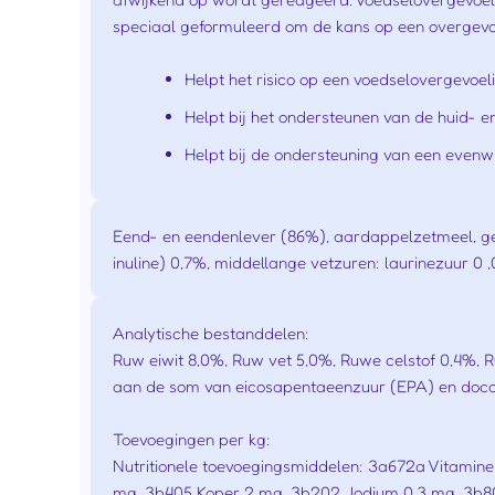
speciaal geformuleerd om de kans op een overgevoe
Helpt het risico op een voedselovergevoel
Helpt bij het ondersteunen van de huid- 
Helpt bij de ondersteuning van een evenwi
Eend- en eendenlever (86%), aardappelzetmeel, geh
inuline) 0,7%, middellange vetzuren: laurinezuur 0
Analytische bestanddelen:
Ruw eiwit 8,0%, Ruw vet 5,0%, Ruwe celstof 0,4%,
aan de som van eicosapentaeenzuur (EPA) en doco
Toevoegingen per kg:
Nutritionele toevoegingsmiddelen: 3a672a Vitamine
mg, 3b405 Koper 2 mg, 3b202 Jodium 0,3 mg, 3b80