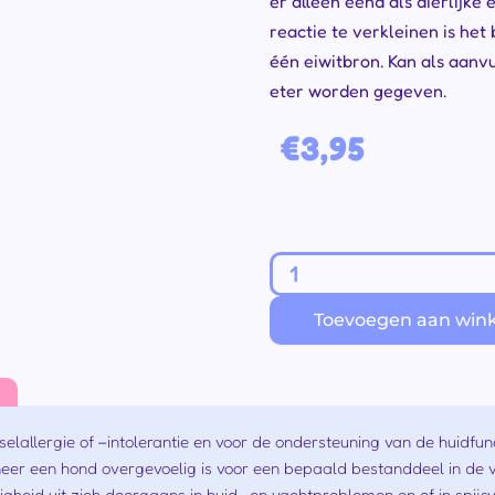
er alleen eend als dierlijke
reactie te verkleinen is he
één eiwitbron. Kan als aanvu
eter worden gegeven.
€
3,95
Hypoallergenic
Stukjes
Toevoegen aan win
Eend
in
Saus
415g
aantal
allergie of –intolerantie en voor de ondersteuning van de huidfun
eer een hond overgevoelig is voor een bepaald bestanddeel in de vo
heid uit zich doorgaans in huid- en vachtproblemen en of in spijsv