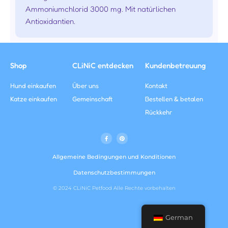
Ammoniumchlorid 3000 mg. Mit natürlichen
Antioxidantien.
Shop
CLiNiC entdecken
Kundenbetreuung
Hund einkaufen
Über uns
Kontakt
Katze einkaufen
Gemeinschaft
Bestellen & betalen
Rückkehr
F
P
a
i
c
n
e
t
b
e
Allgemeine Bedingungen und Konditionen
o
r
o
e
k
s
Datenschutzbestimmungen
f
t
© 2024 CLiNiC Petfood Alle Rechte vorbehalten
German