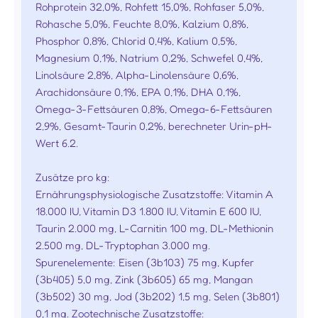
Rohprotein 32,0%, Rohfett 15,0%, Rohfaser 5,0%,
Rohasche 5,0%, Feuchte 8,0%, Kalzium 0,8%,
Phosphor 0,8%, Chlorid 0,4%, Kalium 0,5%,
Magnesium 0,1%, Natrium 0,2%, Schwefel 0,4%,
Linolsäure 2,8%, Alpha-Linolensäure 0,6%,
Arachidonsäure 0,1%, EPA 0,1%, DHA 0,1%,
Omega-3-Fettsäuren 0,8%, Omega-6-Fettsäuren
2,9%, Gesamt-Taurin 0,2%, berechneter Urin-pH-
Wert 6.2.
Zusätze pro kg:
Ernährungsphysiologische Zusatzstoffe: Vitamin A
18.000 IU, Vitamin D3 1.800 IU, Vitamin E 600 IU,
Taurin 2.000 mg, L-Carnitin 100 mg, DL-Methionin
2.500 mg, DL-Tryptophan 3.000 mg.
Spurenelemente: Eisen (3b103) 75 mg, Kupfer
(3b405) 5,0 mg, Zink (3b605) 65 mg, Mangan
(3b502) 30 mg, Jod (3b202) 1,5 mg, Selen (3b801)
0,1 mg. Zootechnische Zusatzstoffe: