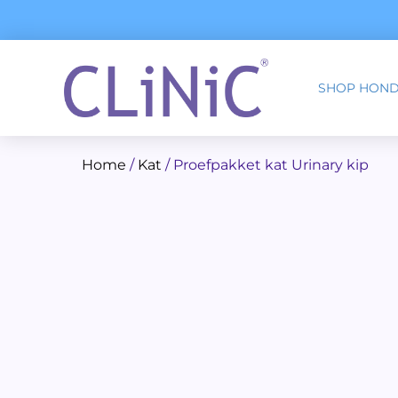
Ga
naar
de
inhoud
SHOP HON
Home
/
Kat
/ Proefpakket kat Urinary kip