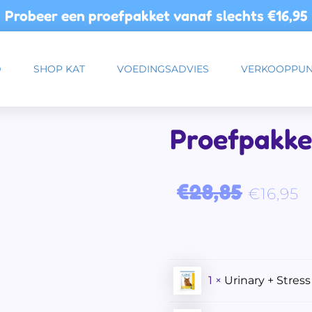
Probeer een proefpakket vanaf slechts
€16,95
D
SHOP KAT
VOEDINGSADVIES
VERKOOPPUN
Proefpakket
Oorspronkelijke prijs was: €28,
Huidi
€
28,85
€
16,95
1 ×
Urinary + Stress 