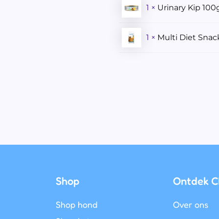
1 ×
Urinary Kip 100
1 ×
Multi Diet Sna
Shop
Ontdek C
Shop hond
Over ons