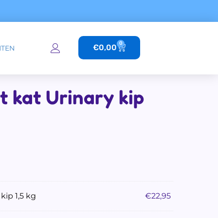
0
Winkelwagen
€
0,00
TEN
 kat Urinary kip
85.
ge prijs is: €16,95.
kip 1,5 kg
€
22,95