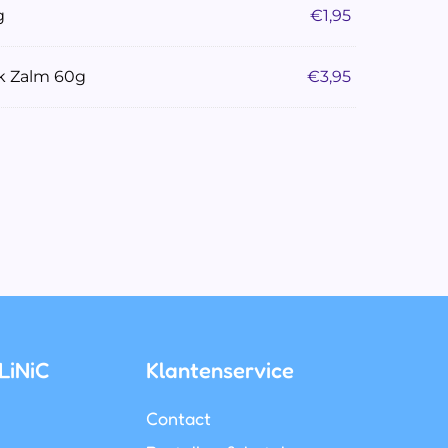
g
€
1,95
ck Zalm 60g
€
3,95
LiNiC
Klantenservice
Contact