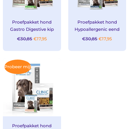
Proefpakket hond
Proefpakket hond
Gastro Digestive kip
Hypoallergenic eend
€
30,85
€
17,95
€
30,85
€
17,95
Oorspronkelijke
Huidige
Probeer mij!
prijs
prijs
was:
is:
€33,35.
€17,95.
Proefpakket hond