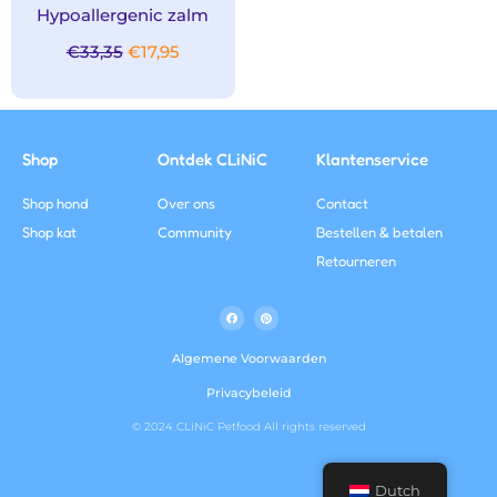
Hypoallergenic zalm
€
33,35
€
17,95
Shop
Ontdek CLiNiC
Klantenservice
Shop hond
Over ons
Contact
Shop kat
Community
Bestellen & betalen
Retourneren
F
P
a
i
c
n
e
t
b
e
Algemene Voorwaarden
o
r
o
e
k
s
Privacybeleid
-
t
f
© 2024 CLiNiC Petfood All rights reserved
Dutch