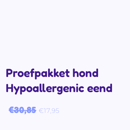
Proefpakket hond
Hypoallergenic eend
Oorspronkelijke prijs was: €30,85.
Huidige prijs is: €17,95.
€
30,85
€
17,95