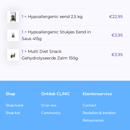
1 ×
Hypoallergenic eend 2,5 kg
€
22,95
1 ×
Hypoallergenic Stukjes Eend in
€
3,95
Saus 415g
1 ×
Multi Diet Snack
€
3,95
Gehydrolyseerde Zalm 150g
Shop
Ontdek CLiNiC
Klantenservice
Shop hond
Over ons
Contact
Shop kat
Community
Bestellen & betalen
Retourneren