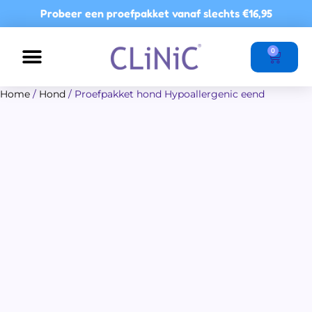
Ga
Probeer een proefpakket vanaf slechts
€16,95
naar
de
Winkel
0
inhoud
Home
/
Hond
/ Proefpakket hond Hypoallergenic eend