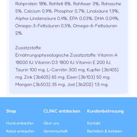
Rohprotein 18%, Rohfett 8%, Rohfaser 3%, Rohasche
5%, Calcium 0,9%, Phosphor 0,7%, Linolsäure 1,9%,
Alpha-Linolensäure 0,4%, EPA 0,03%, DHA 0,04%,
Omega-3-Fettsäuren 0,5%, Omega-6-Fettsäuren
2%.
Zusatzstoffe:
Ernährungsphysiologische Zusatzstoffe: Vitamin A
18000 IU, Vitamin D3 1800 IU, Vitamin E 200 IU,
Taurin 100 mg, L-Carnitin 300 mg, Kupfer (3b405)
mg, Zink (3b605) 65 mg, Eisen (3b103) 50 mg,
Mangan (3b503) 35 mg, Jod (3b202) 1,5 mg.
Shop
CLiNiC entdecken
Kundenbetreuung
Hund einkaufen
Über uns
Kontakt
Katze einkaufen
Gemeinschaft
Bestellen & betalen