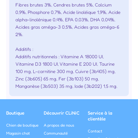
Fibres brutes 3%, Cendres brutes 5%, Calcium
0,9%, Phosphore 0,7%, Acide linoléique 1,9%, Acide
alpha-linolénique 0,4%, EPA 0,03%, DHA 0,04%,
Acides gras oméga-3 0,5%, Acides gras oméga-6
2%.
Additifs :
Additifs nutritionnels : Vitamine A 18000 UI,
Vitamine D3 1800 UI, Vitamine E 200 UI, Taurine
100 mg, L-carnitine 300 mg, Cuivre (3b405) mg,
Zinc (3b605) 65 mg, Fer (3b103) 50 mg,
Manganèse (3b503) 35 mg, Iode (3b202) 1,5 mg.
Boutique
Découvrir CLiNiC
Service à la
clientèle
Chien de boutique
A propos de nous
Contact
Magasin chat
Communauté