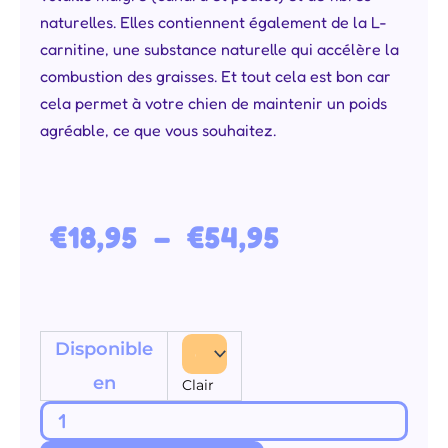
naturelles. Elles contiennent également de la L-
carnitine, une substance naturelle qui accélère la
combustion des graisses. Et tout cela est bon car
cela permet à votre chien de maintenir un poids
agréable, ce que vous souhaitez.
Plage de prix : €18,95 à €54,95
€
18,95
–
€
54,95
quantité
Disponible
de
en
Clair
Adult
Light