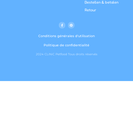
Bestellen & betalen
Retour
F
P
a
i
c
n
e
t
b
e
Conditions générales d'utilisation
o
r
o
e
k
s
Politique de confidentialité
f
t
2024 CLiNiC Petfood Tous droits réservés