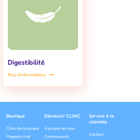
Digestibilité
Plus d'informations
Boutique
Découvrir CLiNiC
Service à la
clientèle
Chien de boutique
A propos de nous
Contact
Magasin chat
Communauté